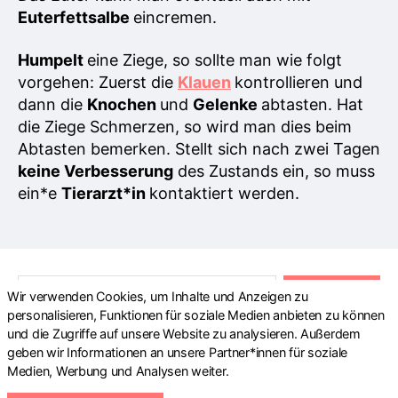
Euterfettsalbe
eincremen.
Humpelt
eine Ziege, so sollte man wie folgt
vorgehen: Zuerst die
Klauen
kontrollieren und
dann die
Knochen
und
Gelenke
abtasten. Hat
die Ziege Schmerzen, so wird man dies beim
Abtasten bemerken. Stellt sich nach zwei Tagen
keine Verbesserung
des Zustands ein, so muss
ein*e
Tierarzt*in
kontaktiert werden.
S
Wir verwenden Cookies, um Inhalte und Anzeigen zu
u
personalisieren, Funktionen für soziale Medien anbieten zu können
c
und die Zugriffe auf unsere Website zu analysieren. Außerdem
h
geben wir Informationen an unsere Partner*innen für soziale
e
Medien, Werbung und Analysen weiter.
n
© 2026 |
Impressum und
Nach oben
↑
n