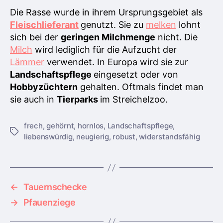
Die Rasse wurde in ihrem Ursprungsgebiet als
Fleischlieferant
genutzt. Sie zu
melken
lohnt
sich bei der
geringen Milchmenge
nicht. Die
Milch
wird lediglich für die Aufzucht der
Lämmer
verwendet. In Europa wird sie zur
Landschaftspflege
eingesetzt oder von
Hobbyzüchtern
gehalten. Oftmals findet man
sie auch in
Tierparks
im Streichelzoo.
frech
,
gehörnt
,
hornlos
,
Landschaftspflege
,
S
liebenswürdig
,
neugierig
,
robust
,
widerstandsfähig
c
h
l
a
g
←
Tauernschecke
w
→
Pfauenziege
ö
r