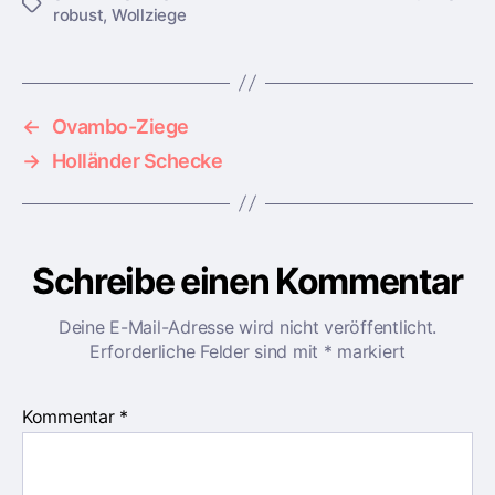
S
robust
,
Wollziege
c
h
l
a
g
←
Ovambo-Ziege
w
→
Holländer Schecke
ö
r
t
e
Schreibe einen Kommentar
r
Deine E-Mail-Adresse wird nicht veröffentlicht.
Erforderliche Felder sind mit
*
markiert
Kommentar
*