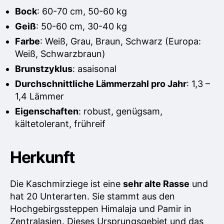
t
i
r
Bock
: 60-70 cm, 50-60 kg
o
c
z
Geiß
: 50-60 cm, 30-40 kg
r
h
i
u
Farbe
: Weiß, Grau, Braun, Schwarz (Europa:
e
n
g
Weiß, Schwarzbraun)
g
e
Brunstzyklus
: asaisonal
s
d
Durchschnittliche Lämmerzahl pro Jahr
: 1,3 –
a
1,4 Lämmer
t
Eigenschaften
: robust, genügsam,
u
kältetolerant, frühreif
m
Herkunft
Die Kaschmirziege ist eine
sehr alte Rasse
und
hat 20 Unterarten. Sie stammt aus den
Hochgebirgssteppen Himalaja und Pamir in
Zentralasien. Dieses Ursprungsgebiet und das